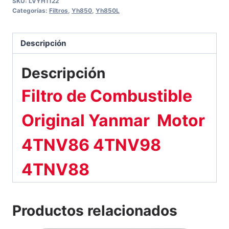
SKU:
LVYH1122
Original
Categorías:
Filtros
,
Yh850
,
Yh850L
Yanmar
cantidad
Descripción
Descripción
Filtro de Combustible
Original Yanmar Motor
4TNV86 4TNV98
4TNV88
Productos relacionados